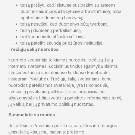
teisę prašyti, kad leistume susipažinti su asmens
duomenimis ir juos ištaisytume arba ištrintume, arba
apribotume duomenų tvarkymą;
teisę nesutikti, kad duomenys būtų tvarkomi;
teisę į duomenų perkeliamumą;
bet kuriuo metu atšaukti sutikimą;
teisę pateikti skundą priežiūros institucijai.
Trečiųjų šalių nuorodos
Interneto svetainėje teikiamos nurodos į trečiųjų šalių
interneto svetaines, socialinius tinklus (galimybė dalintis
svetainės turiniu socialiniuose tinkluose Facebook ir
Instagram, Youtube). Trečiųjų šalių svetainėms, kurių
nuorodos pateikiamos svetainėje, yra taikomos šių
svetainių privatumo politikos ir mes neprisiimame
atsakomybės už šių svetainių pateiktos informacijos turinį,
jų veiklą bei jų privatumo politikų nuostatas.
Susisiekite su mumis
Jei dėl šioje Privatumo politikoje pateiktos informacijos
jums iškiltų klausimų, maloniai prašome