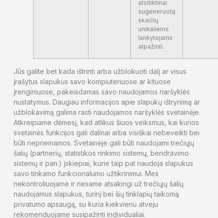
atsitiktinai
sugeneruotą
skaičių
unikaliems
lankytojams
atpažinti.
Jūs galite bet kada ištrinti arba užblokuoti dalį ar visus
įrašytus slapukus savo kompiuteriuose ar kituose
įrenginiuose, pakeisdamas savo naudojamos naršyklės
nustatymus. Daugiau informacijos apie slapukų ištrynimą ar
užblokavimą galima rasti naudojamos naršyklės svetainėje.
Atkreipiame dėmesį, kad atlikus šiuos veiksmus, kai kurios
svetainės funkcijos gali dalinai arba visiškai nebeveikti bei
būti neprieinamos. Svetainėje gali būti naudojami trečiųjų
šalių (partnerių, statistikos rinkimo sistemų, bendravimo
sistemų ir pan.) įskiepiai, kurie taip pat naudoja slapukus
savo tinkamo funkcionalumo užtikrinimui. Mes
nekontroliuojame ir nesame atsakingi už trečiųjų šalių
naudojamus slapukus, turinį bei šių tinklapių taikomą
privatumo apsaugą, su kuria kiekvienu atveju
rekomenduojame susipažinti individualiai.