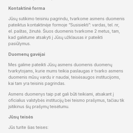
Kontaktinė forma
Jūsų sutikimo teisiniu pagrindu, tvarkome asmens duomenis
pateiktus kontaktinėje formoje “Susisiekti”: vardas, tel. nr,
el. paštas, žinutė. Šiuos duomenis tvarkome 2 metus, tam,
kad galėtume atsakyti į Jūsų užklausas ir pateikti
pasiūlymus.
Duomenų gavėjai
Mes galime pateikti Jūsų asmens duomenis duomenų
tvarkytojams, kurie mums teikia paslaugas ir tvarko asmens
duomenis mūsų vardu ir naudai, teisėsaugos institucijoms,
kai tam yra teisinis pagrindas.
Asmens duomenys taip pat gali būti teikiami, atsakant į
oficialius valstybės institucijų bei teismo prašymus, tačiau tik
įsitikinus šių prašymų teisėtumu.
Jūsų teisės
Jūs turite šias teises: