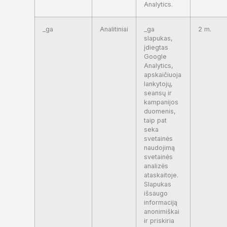
Analytics.
_ga
Analitiniai
_ga
2 m.
slapukas,
įdiegtas
Google
Analytics,
apskaičiuoja
lankytojų,
seansų ir
kampanijos
duomenis,
taip pat
seka
svetainės
naudojimą
svetainės
analizės
ataskaitoje.
Slapukas
išsaugo
informaciją
anonimiškai
ir priskiria