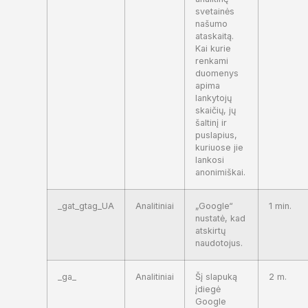
svetainės
našumo
ataskaitą.
Kai kurie
renkami
duomenys
apima
lankytojų
skaičių, jų
šaltinį ir
puslapius,
kuriuose jie
lankosi
anonimiškai.
_gat_gtag_UA
Analitiniai
„Google“
1 min.
nustatė, kad
atskirtų
naudotojus.
_ga_
Analitiniai
Šį slapuką
2 m.
įdiegė
Google