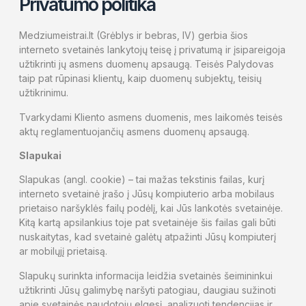
Privatumo politika
Medziumeistrai.lt (Grėblys ir bebras, IV) gerbia šios
interneto svetainės lankytojų teisę į privatumą ir įsipareigoja
užtikrinti jų asmens duomenų apsaugą. Teisės Palydovas
taip pat rūpinasi klientų, kaip duomenų subjektų, teisių
užtikrinimu.
Tvarkydami Kliento asmens duomenis, mes laikomės teisės
aktų reglamentuojančių asmens duomenų apsaugą.
Slapukai
Slapukas (angl. cookie) – tai mažas tekstinis failas, kurį
interneto svetainė įrašo į Jūsų kompiuterio arba mobilaus
prietaiso naršyklės failų podėlį, kai Jūs lankotės svetainėje.
Kitą kartą apsilankius toje pat svetainėje šis failas gali būti
nuskaitytas, kad svetainė galėtų atpažinti Jūsų kompiuterį
ar mobilųjį prietaisą.
Slapukų surinkta informacija leidžia svetainės šeimininkui
užtikrinti Jūsų galimybę naršyti patogiau, daugiau sužinoti
apie svetainės naudotojų elgesį, analizuoti tendencijas ir