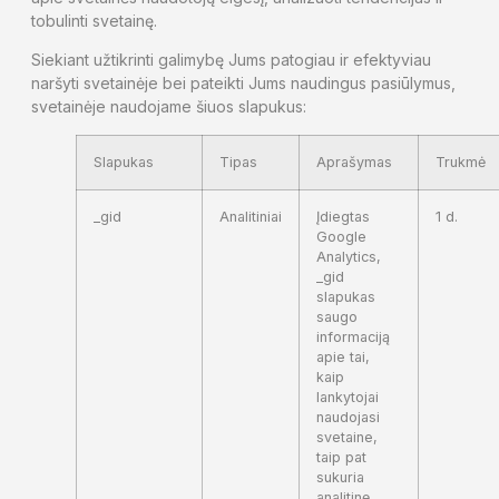
tobulinti svetainę.
Siekiant užtikrinti galimybę Jums patogiau ir efektyviau
naršyti svetainėje bei pateikti Jums naudingus pasiūlymus,
svetainėje naudojame šiuos slapukus:
Slapukas
Tipas
Aprašymas
Trukmė
_gid
Analitiniai
Įdiegtas
1 d.
Google
Analytics,
_gid
slapukas
saugo
informaciją
apie tai,
kaip
lankytojai
naudojasi
svetaine,
taip pat
sukuria
analitinę